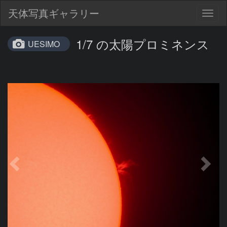
天体写真ギャラリー
Togg
navig
1/7 の太陽プロミネンス
UESIMO