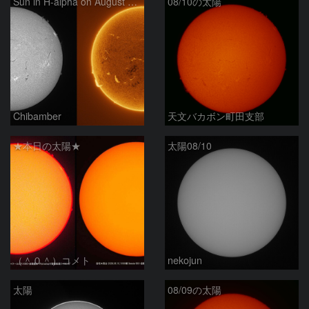
Sun in H-alpha on August 10, 2026
08/10の太陽
Chibamber
天文バカボン町田支部
★本日の太陽★
太陽08/10
（＾０＾）コメト
nekojun
太陽
08/09の太陽