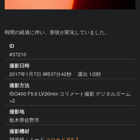
時間の経過に伴い、形状が変化していました。
ID
#37210
撮影日時
2017年1月7日 9時37分42秒
露出 1/2秒
撮影方法
ISO400 F5.6 LV20mm コリメート撮影 デジタルズーム
×2
撮影地
栃木県佐野市
撮影機材
望遠鏡：ミード
コロナド P.S.T.