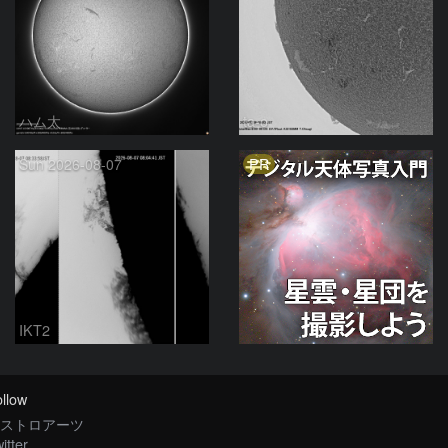
ハム太
ta-o
PR
Sun 2026-08-07
IKT2
llow
ストロアーツ
itter