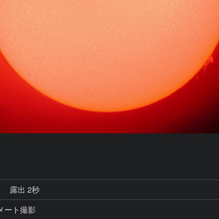
秒
露出 2秒
コリメート撮影