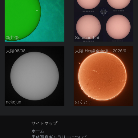
新井優
Sorachu-hai
太陽08/08
太陽 Hα線全面像 2026/08/08
nekojun
のくとす
サイトマップ
ホーム
天体写真ギャラリーについて