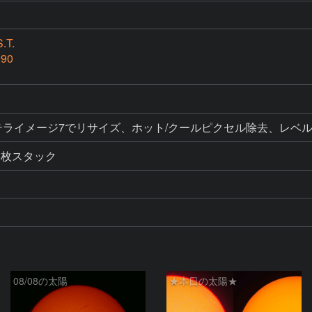
.T.
990
ク、ステライメージ7でリサイズ、ホット/クールピクセル除去、レベ
6枚スタック
08/08の太陽
★本日の太陽★