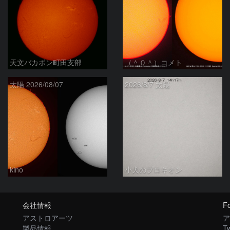
天文バカボン町田支部
（＾０＾）コメト
太陽 2026/08/07
2026/8/7 太陽
kino
小犬のプロキオン
会社情報
Fo
アストロアーツ
ア
製品情報
Tw