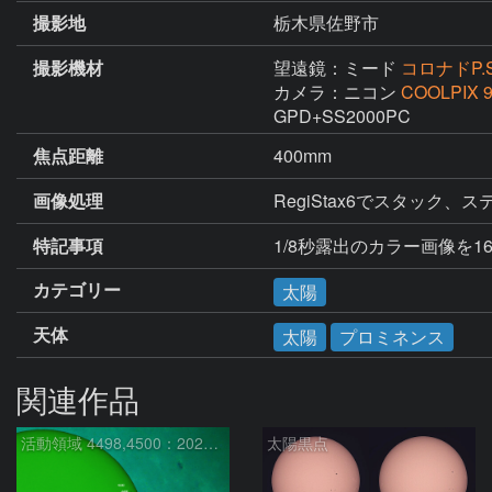
撮影地
栃木県佐野市
撮影機材
望遠鏡：ミード
コロナドP.S
カメラ：ニコン
COOLPIX 
GPD+SS2000PC
焦点距離
400mm
画像処理
RegiStax6でスタッ
特記事項
1/8秒露出のカラー画像を1
カテゴリー
太陽
天体
太陽
プロミネンス
関連作品
活動領域 4498,4500：2026/08/08
太陽黒点