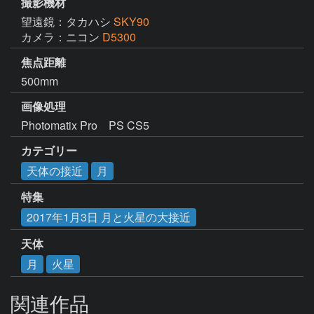
撮影機材
望遠鏡：タカハシ
SKY90
カメラ：ニコン
D5300
焦点距離
500mm
画像処理
Photomatix Pro　PS CS5
カテゴリー
天体の接近
月
特集
2017年1月3日 月と火星の大接近
天体
月
火星
関連作品