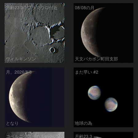
月齢23.3のフラマウロ付近
08/08の月
ウィルキンソン
天文バカボン町田支部
月、2026/8/8
まだ早い #2
となり
地球の為
コペルニクス、カルパチア山脈付近
月齢23.3