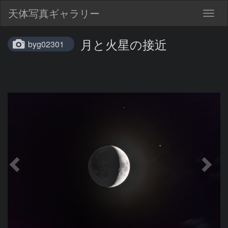
天体写真ギャラリー
Togg
navig
月と火星の接近
byg02301