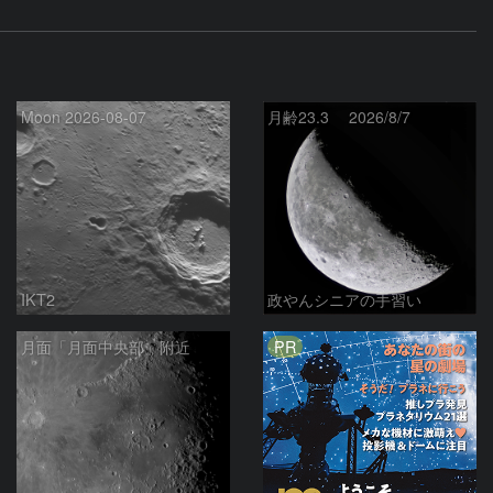
Moon 2026-08-07
月齢23.3 2026/8/7
IKT2
政やんシニアの手習い
PR
月面「月面中央部」附近