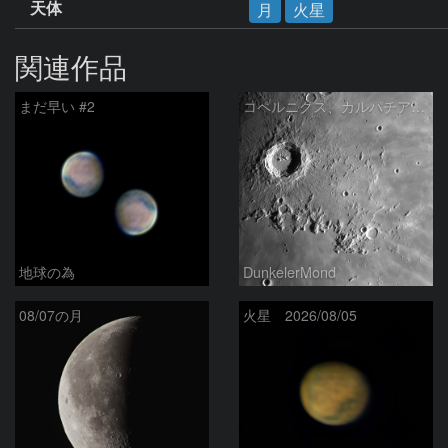
天体
月
火星
関連作品
まだ早い #2
コペルニクス、カルパチア山脈付近
地球の為
DunkelerMond
08/07の月
火星 2026/08/05