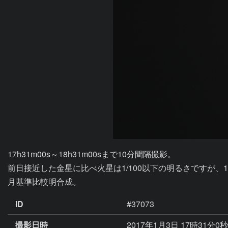
17h31m00s～18h31m00sまで10分間隔撮影。

前日接近した金星に比べ火星は1/100以下の明るさですが、
月基準比較明合成。
ID
#37073
撮影日時
2017年1月3日 17時31分0