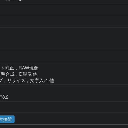
D
ト補正，RAW現像

マ比較明合成，D現像 他

ンカーブ，リサイズ，文字入れ 他


8.2
の大接近