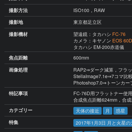
撮影方法
ISO100，RAW
撮影地
東京都足立区
撮影機材
望遠鏡：タカハシ
FC-76
カメラ：キヤノン
EOS 60
タカハシ EM-200赤道儀
焦点距離
600mm
画像処理
RAP2⇒ダーク減算，フラッ
StellaImage7.1e⇒7コ
Photoshop7.0⇒トー
特記事項
FC-76D用フラットナー使用
合成焦点距離624mm，合成F
カテゴリー
天体の接近
月
惑星
特集
2017年1月3日 月と火星