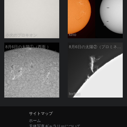
小犬のプロキオン
kino
8月6日の太陽①（西面 ）
8月6日の太陽②（プロミネン北東縁 ）
toritori
toritori
サイトマップ
ホーム
天体写真ギャラリーについて