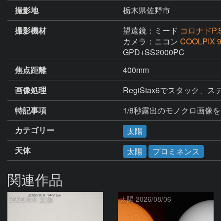
撮影地
栃木県佐野市
撮影機材
望遠鏡：ミード
コロナドP.S
カメラ：ニコン
COOLPIX 
GPD+SS2000PC
焦点距離
400mm
画像処理
RegiStax6でスタッ
特記事項
1/8秒露出のモノクロ画像を
カテゴリー
太陽
天体
太陽
プロミネンス
関連作品
2026/8/6 太陽
太陽 2026/08/06