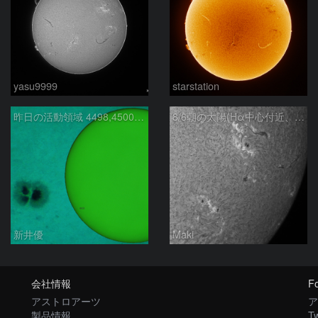
yasu9999
starstation
昨日の活動領域 4498,4500：2026/08/05
8/6朝の太陽(Hα中心付近、4498、4502付近)
新井優
Maki
会社情報
Fo
アストロアーツ
ア
製品情報
Tw