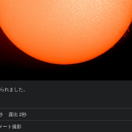
られました。
5秒
露出 2秒
コリメート撮影