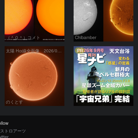
（＾０＾）コメト
Chibamber
PR
太陽 Hα線全面像 2026/08/06
のくとす
llow
ストロアーツ
itter