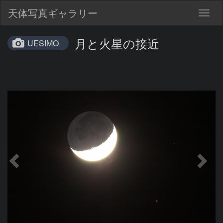
天体写真ギャラリー
Togg
navig
月と火星の接近
UESIMO