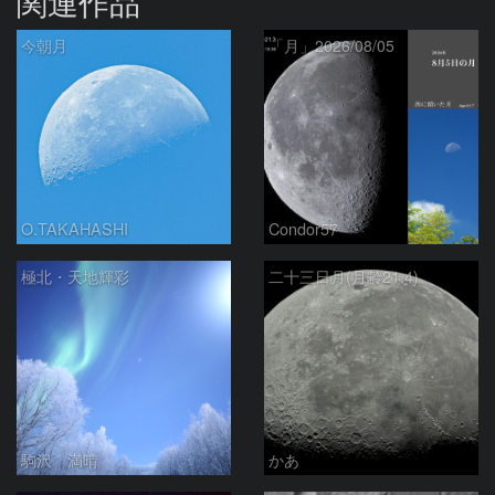
関連作品
今朝月
「月」2026/08/05
O.TAKAHASHI
Condor57
極北・天地輝彩
二十三日月(月齢21.4)
駒沢 満晴
かあ