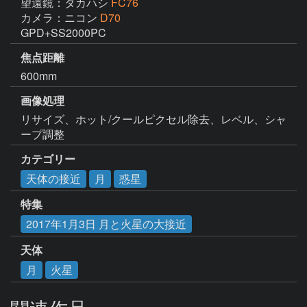
望遠鏡：タカハシ
FC76
カメラ：ニコン
D70
GPD+SS2000PC
焦点距離
600mm
画像処理
リサイズ、ホット/クールピクセル除去、レベル、シャ
ープ調整
カテゴリー
天体の接近
月
惑星
特集
2017年1月3日 月と火星の大接近
天体
月
火星