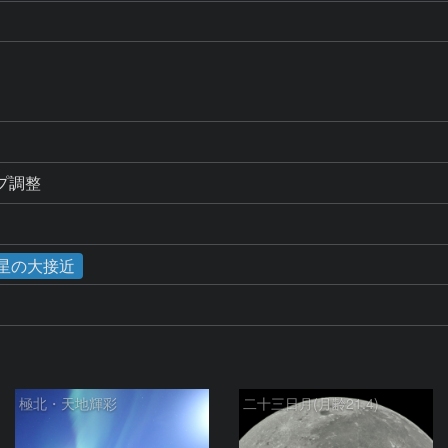
プ調整
金星の大接近
極北・天地輝彩
二十三日月(月齢21.4)