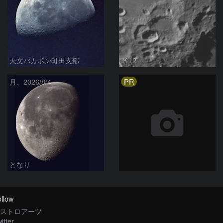
天文バカボン町田支部
IKT2
PR
月、2026/8/4
となり
llow
ストロアーツ
itter