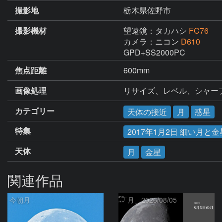
撮影地
栃木県佐野市
撮影機材
望遠鏡：タカハシ
FC76
カメラ：ニコン
D610
GPD+SS2000PC
焦点距離
600mm
画像処理
リサイズ、レベル、シャー
カテゴリー
天体の接近
月
惑星
特集
2017年1月2日 細い月と
天体
月
金星
関連作品
今朝月
「月」2026/08/05