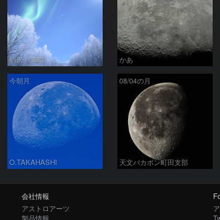
駒沢 満晴
かあ
今朝月
08/04の月
O.TAKAHASHI
天文バカボン町田支部
会社情報
Fo
アストロアーツ
ア
製品情報
Tw