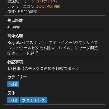
望遠鏡：ミード
コロナドP.S.T.
カメラ：ニコン
COOLPIX 990
GPD+SS2000PC
焦点距離
400mm
画像処理
RegiStax6でスタック、ステライメージ7でリサイズ、
ホット/クールピクセル除去、レベル、シャープ調整、
擬似カラー化処理
特記事項
1/8秒露出のモノクロ画像を16枚スタック
カテゴリー
太陽
天体
太陽
プロミネンス