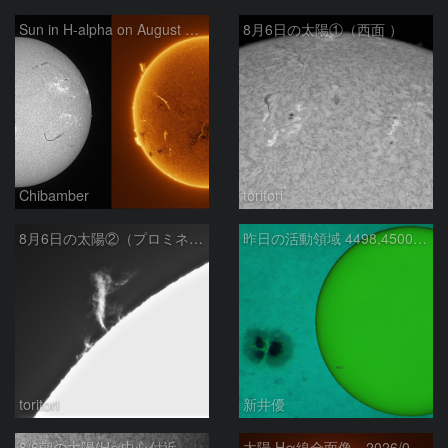
Sun in H-alpha on August 6, 2026
8月6日の太陽①（西面 ）
Chibamber
toritori
8月6日の太陽②（プロミネン北東縁 ）
昨日の活動領域 4498,4500：2026/08/05
toritori
新井優
8/6朝の太陽(Hα中心付近、4498、4502付近)
太陽 Hα線全面像 2026/08/06