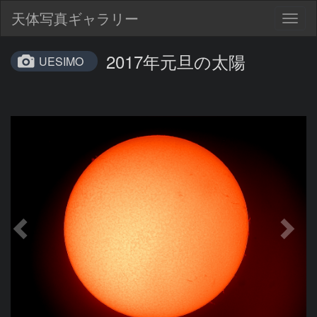
天体写真ギャラリー
Togg
navig
2017年元旦の太陽
UESIMO