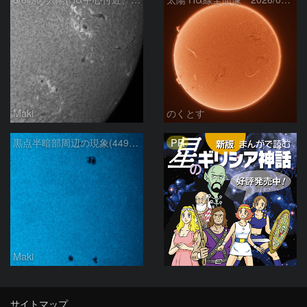
Maki
のくとす
PR
黒点半暗部周辺の現象(4498、4502付近)8/6
Maki
サイトマップ