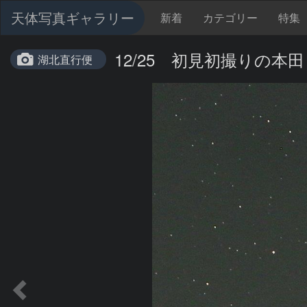
天体写真ギャラリー
新着
カテゴリー
特集
12/25 初見初撮りの
湖北直行便