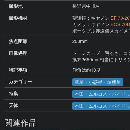
撮影地
長野県中川村
撮影機材
望遠鏡：キヤノン
EF 70-2
カメラ：キヤノン
EOS 70
ポータブル赤道儀スカイメ
焦点距離
200mm
画像処理
トーンカーブ、明るさ、コン
換算2650mm相当にトリ
特記事項
仰角は約13度
カテゴリー
彗星・小惑星・準惑星
特集
本田・ムルコス・パイドゥシ
天体
本田・ムルコス・パイド
関連作品