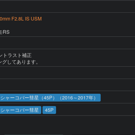
00mm F2.8L IS USM
D
モRS
トラスト補正

ミングしてあります。
ャーコバー彗星（45P）（2016～2017年）
ゥシャーコバー彗星
45P