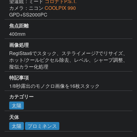
望遠鏡：ミード
コロナドP.S.T.
カメラ：ニコン
COOLPIX 990
GPD+SS2000PC
焦点距離
400mm
画像処理
RegiStax6でスタック、ステライメージ7でリサイズ、
ホット/クールピクセル除去、レベル、シャープ調整、
擬似カラー化処理
特記事項
1/8秒露出のモノクロ画像を16枚スタック
カテゴリー
太陽
天体
太陽
プロミネンス