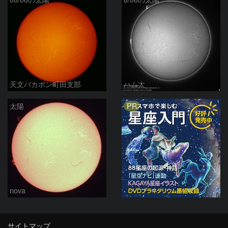
天文バカボン町田支部
ハム太
PR
太陽
nova
サイトマップ