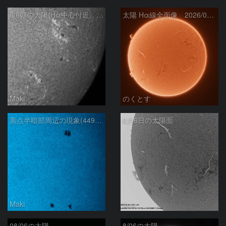
8/6朝の太陽(Hα中心付近、4498、4502付近)
太陽 Hα線全面像 2026/08/06
Maki
のくとす
黒点半暗部周辺の現象(4498、4502付近)8/6
8月6日の太陽面
Maki
ta-o
08/06の太陽
8/06の太陽