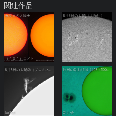
関連作品
★本日の太陽★
8月6日の太陽①（西面 ）
（＾０＾）コメト
toritori
8月6日の太陽②（プロミネン北東縁 ）
昨日の活動領域 4498,4500：2026/08/05
toritori
新井優