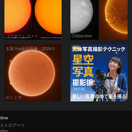
（＾０＾）コメト
Chibamber
PR
太陽 Hα線全面像 2026/08/06
のくとす
llow
ストロアーツ
itter