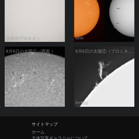
小犬のプロキオン
kino
8月6日の太陽①（西面 ）
8月6日の太陽②（プロミネン北東縁 ）
toritori
toritori
サイトマップ
ホーム
天体写真ギャラリーについて