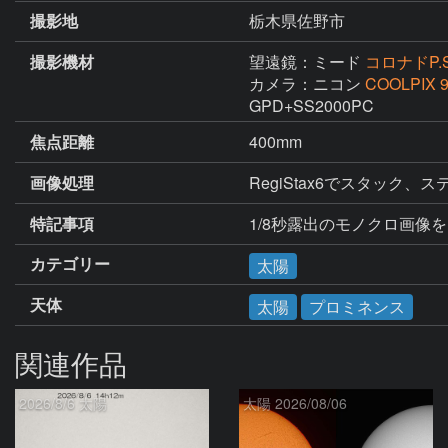
撮影地
栃木県佐野市
撮影機材
望遠鏡：ミード
コロナドP.S
カメラ：ニコン
COOLPIX 
GPD+SS2000PC
焦点距離
400mm
画像処理
RegiStax6でスタッ
特記事項
1/8秒露出のモノクロ画像を
カテゴリー
太陽
天体
太陽
プロミネンス
関連作品
2026/8/6 太陽
太陽 2026/08/06