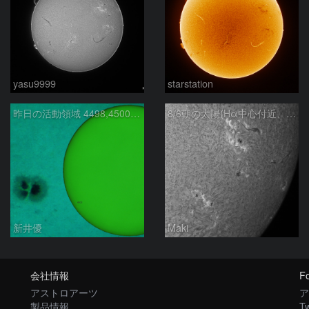
yasu9999
starstation
昨日の活動領域 4498,4500：2026/08/05
8/6朝の太陽(Hα中心付近、4498、4502付近)
新井優
Maki
会社情報
Fo
アストロアーツ
ア
製品情報
Tw