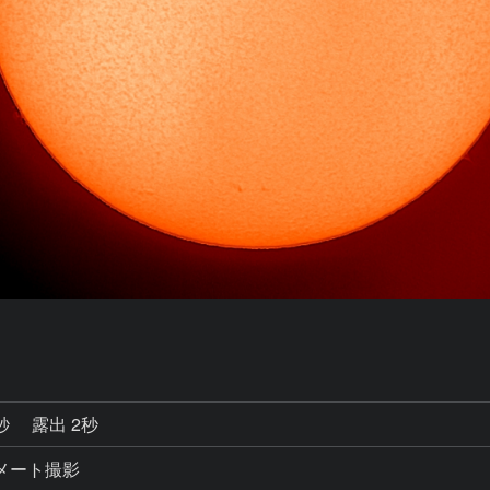
8秒
露出 2秒
コリメート撮影