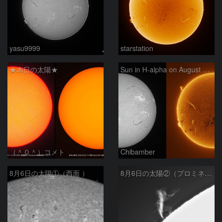
yasu9999
starstation
★本日の太陽★
Sun in H-alpha on August 6, 2026
（＾０＾）コメト
Chibamber
8月6日の太陽①（西面 ）
8月6日の太陽②（プロミネン北東縁 ）