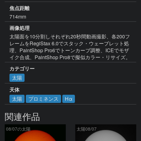
焦点距離
714mm
画像処理
太陽面を10分割しそれぞれ20秒間動画撮影、各200フ
レームをRegiStax 6.0でスタック・ウェーブレット処
理、PaintShop Pro6でトーンカーブ調整、ICEでモザ
イク合成、PaintShop Pro8で擬似カラー・リサイズ。
カテゴリー
太陽
天体
太陽
プロミネンス
Hα
関連作品
08/07の太陽
太陽08/07