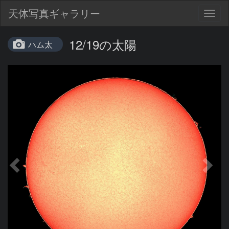
天体写真ギャラリー
Togg
navig
12/19の太陽
ハム太