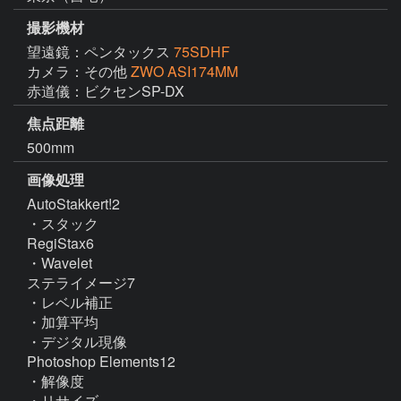
撮影機材
望遠鏡：ペンタックス
75SDHF
カメラ：その他
ZWO ASI174MM
赤道儀：ビクセンSP-DX
焦点距離
500mm
画像処理
AutoStakkert!2

・スタック

RegiStax6

・Wavelet

ステライメージ7

・レベル補正

・加算平均

・デジタル現像

Photoshop Elements12

・解像度

・リサイズ