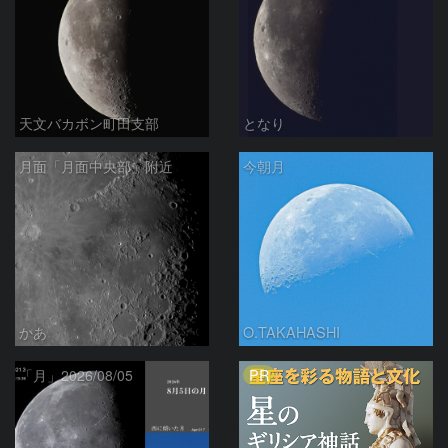
天文バカボン町田支部
となり
月面「月面中央部」附近
今朝月
かあ
O.TAKAHASHI
PR
「月」2026/08/05