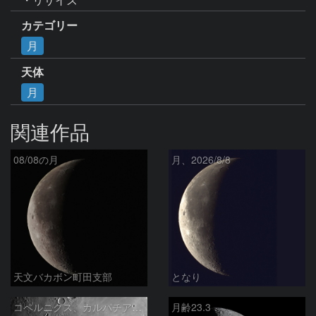
カテゴリー
月
天体
月
関連作品
08/08の月
月、2026/8/8
天文バカボン町田支部
となり
コペルニクス、カルパチア山脈付近
月齢23.3