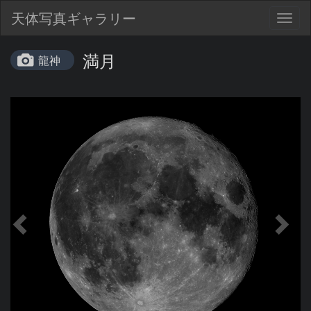
天体写真ギャラリー
Togg
navig
満月
龍神