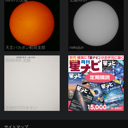
天文バカボン町田支部
nekojun
PR
2026/8/6 太陽
小犬のプロキオン
サイトマップ