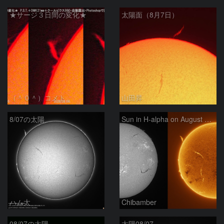
★サージ３日間の変化★
太陽面（8月7日）
（＾０＾）コメト
山田昇
8/07の太陽
Sun in H-alpha on August 7, 2026
ハム太
Chibamber
08/07の太陽
太陽08/07