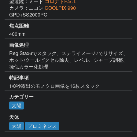
望遠鏡：ミード
コロナドP.S.T.
カメラ：ニコン
COOLPIX 990
GPD+SS2000PC
焦点距離
400mm
画像処理
RegiStax6でスタック、ステライメージ7でリサイズ、
ホット/クールピクセル除去、レベル、シャープ調整、
擬似カラー化処理
特記事項
1/8秒露出のモノクロ画像を16枚スタック
カテゴリー
太陽
天体
太陽
プロミネンス