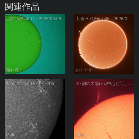
関連作品
活動領域 4501：2026/08/06
太陽 Hα線全面像 2026/08/07
新井優
のくとす
8/7朝の太陽(Hα中心付近、4498、4502付近)
8/7朝の太陽(Hα中心付近、プロミネンス)
Maki
Maki