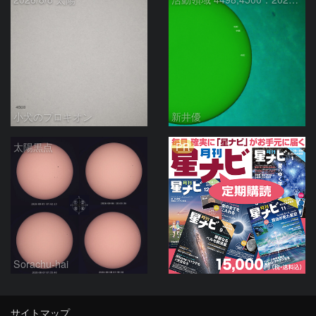
小犬のプロキオン
新井優
PR
太陽黒点
Sorachu-hai
サイトマップ