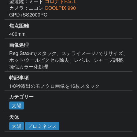
望遠鏡：ミード
コロナドP.S.T.
カメラ：ニコン
COOLPIX 990
GPD+SS2000PC
焦点距離
400mm
画像処理
RegiStax6でスタック、ステライメージ7でリサイズ、
ホット/クールピクセル除去、レベル、シャープ調整、
擬似カラー化処理
特記事項
1/8秒露出のモノクロ画像を16枚スタック
カテゴリー
太陽
天体
太陽
プロミネンス