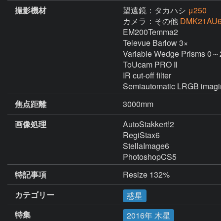
撮影機材
望遠鏡：タカハシ
μ250
カメラ：その他
DMK21AU6
EM200Temma2

Televue Barlow 3×

Variable Wedge Prisms 0～
ToUcam PRO Ⅱ

IR cut-off filter

Semiautomatic LRGB imagi
焦点距離
3000mm
画像処理
AutoStakkert!2

RegiStax6

StellaImage6

PhotoshopCS5
特記事項
Resize 132%
カテゴリー
惑星
特集
2016年 木星