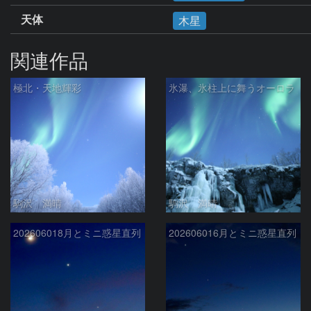
天体
木星
関連作品
極北・天地輝彩
氷瀑、氷柱上に舞うオーロラ
駒沢 満晴
駒沢 満晴
202606018月とミニ惑星直列
202606016月とミニ惑星直列