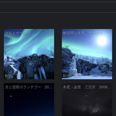
氷柱とオーロラ
峡谷照らす月、オーロラ
駒沢 満晴
駒沢 満晴
月と惑星のランデブー 2026/06/19
木星 金星 三日月 260618