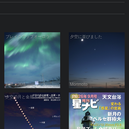
ブレイクアップオーロラ
夕空に並びました
駒沢 満晴
Morimoto
PR
夕空の月と金星・木星・水星の接近 2026/6/18