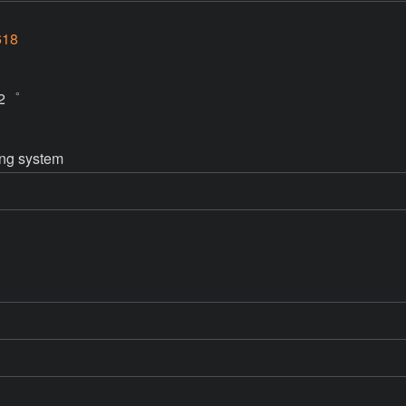
18
2゜

ng system