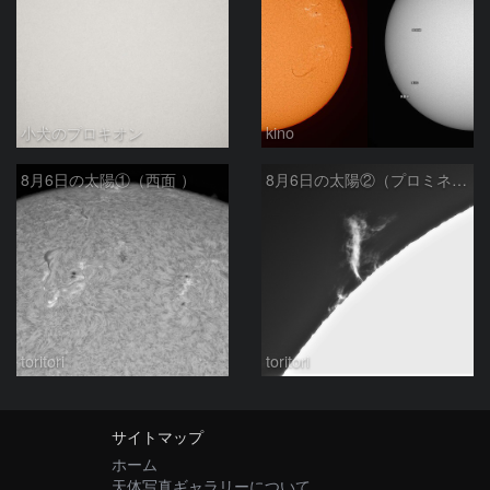
小犬のプロキオン
kino
8月6日の太陽①（西面 ）
8月6日の太陽②（プロミネン北東縁 ）
toritori
toritori
サイトマップ
ホーム
天体写真ギャラリーについて