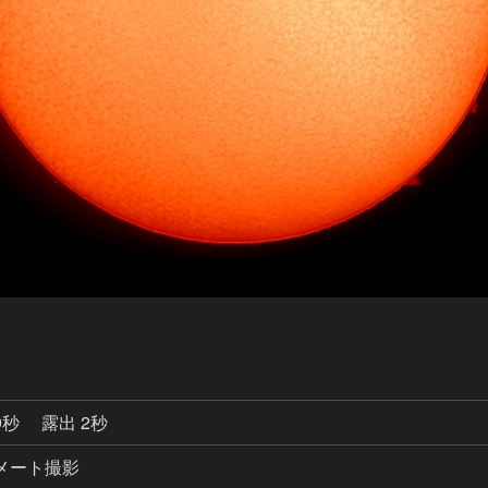
9秒
露出 2秒
コリメート撮影