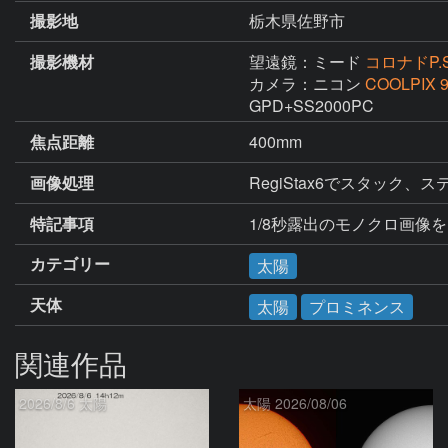
撮影地
栃木県佐野市
撮影機材
望遠鏡：ミード
コロナドP.S
カメラ：ニコン
COOLPIX 
GPD+SS2000PC
焦点距離
400mm
画像処理
RegiStax6でスタッ
特記事項
1/8秒露出のモノクロ画像を
カテゴリー
太陽
天体
太陽
プロミネンス
関連作品
2026/8/6 太陽
太陽 2026/08/06