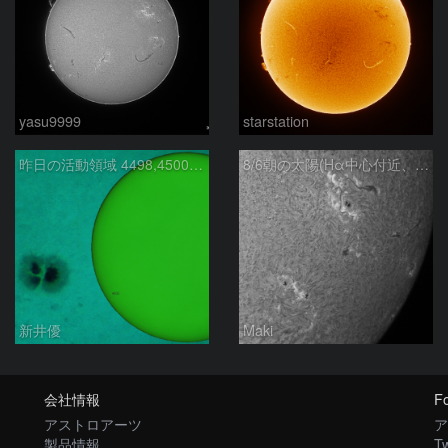
yasu9999
starstation
昨日の活動領域 4498,4500：2026/08/05
8/6朝の太陽(Hα中心付近、4498、4502付近)
新井優
Maki
会社情報
Fo
アストロアーツ
ア
製品情報
Tw