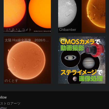
（＾０＾）コメト
Chibamber
PR
太陽 Hα線全面像 2026/08/06
のくとす
llow
ストロアーツ
itter