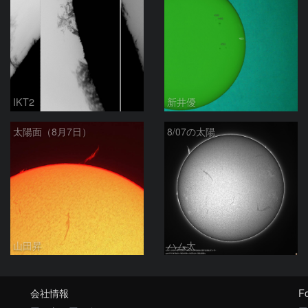
IKT2
新井優
太陽面（8月7日）
8/07の太陽
山田昇
ハム太
会社情報
Fo