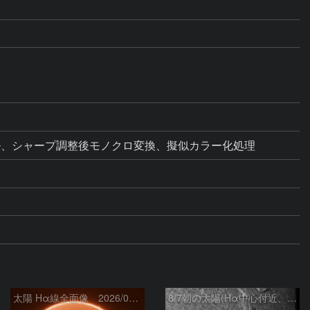
レベル、シャープ調整後モノクロ変換、擬似カラー化処理
太陽 Hα線全面像 2026/08/07
8/7朝の太陽(Hα中心付近、4498、4502付近)