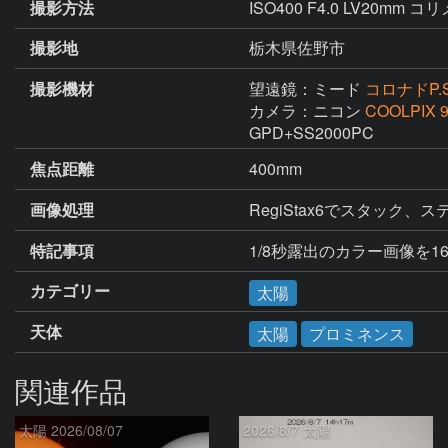
撮影方法
ISO400 F4.0 LV20mm 
撮影地
栃木県佐野市
撮影機材
望遠鏡：ミード
コロナドP.S
カメラ：ニコン
COOLPIX 
GPD+SS2000PC
焦点距離
400mm
画像処理
RegiStax6でスタッ
特記事項
1/8秒露出のカラー画像を1
カテゴリー
太陽
天体
太陽
プロミネンス
関連作品
太陽 2026/08/07
2026/8/7 太陽