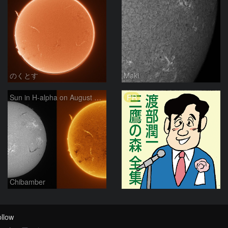
のくとす
Maki
PR
Sun in H-alpha on August 7, 2026
Chibamber
llow