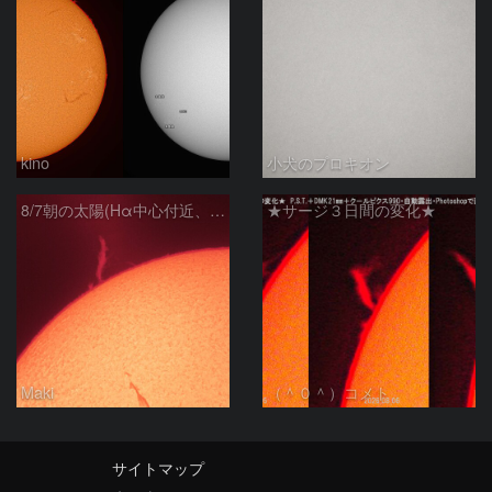
kino
小犬のプロキオン
8/7朝の太陽(Hα中心付近、プロミネンス)
★サージ３日間の変化★
Maki
（＾０＾）コメト
サイトマップ