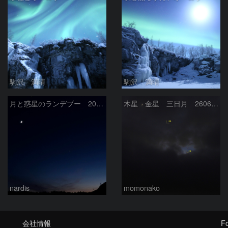
駒沢 満晴
駒沢 満晴
月と惑星のランデブー 2026/06/19
木星 金星 三日月 260618
nardis
momonako
会社情報
Fo