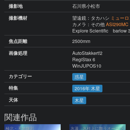
撮影地
石川県小松市
撮影機材
望遠鏡：タカハシ
ミューロン
カメラ：その他
ASI290MC
Explore Scientific　barlow
焦点距離
2500mm
画像処理
AutoStakkert!2

RegiStax 6

WinJUPOS10
カテゴリー
惑星
特集
2016年 木星
天体
木星
関連作品
極北・天地輝彩
氷瀑、氷柱上に舞うオーロラ