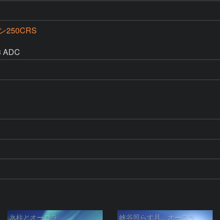
250CRS
 3 ADC
氷柱とオーロラ
峡谷照らす月、オーロラ