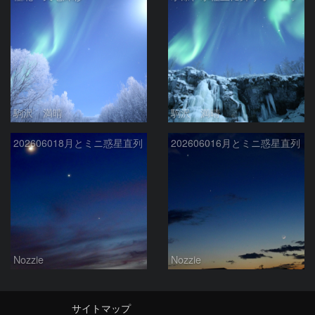
駒沢 満晴
駒沢 満晴
202606018月とミニ惑星直列
202606016月とミニ惑星直列
Nozzie
Nozzie
サイトマップ