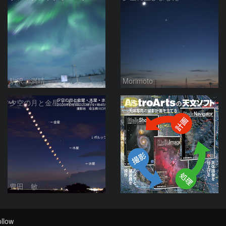
駒沢 満晴
Morimoto
PR
夕空の月と金星・木星・水星の接近 2026/6/18
豊田 敏
llow