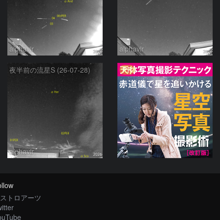
alphavir
alphavir
PR
夜半前の流星S (26-07-28)
alphavir
llow
ストロアーツ
itter
ouTube