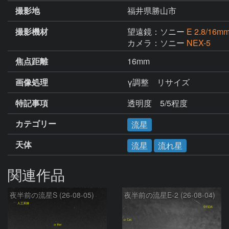
撮影地
福井県勝山市
撮影機材
望遠鏡：ソニー
E 2.8/16m
カメラ：ソニー
NEX-5
焦点距離
16mm
画像処理
γ調整　リサイズ
特記事項
透明度　5/5程度
カテゴリー
流星
天体
流星
流れ星
関連作品
夜半前の流星S (26-08-05)
夜半前の流星E-2 (26-08-04)