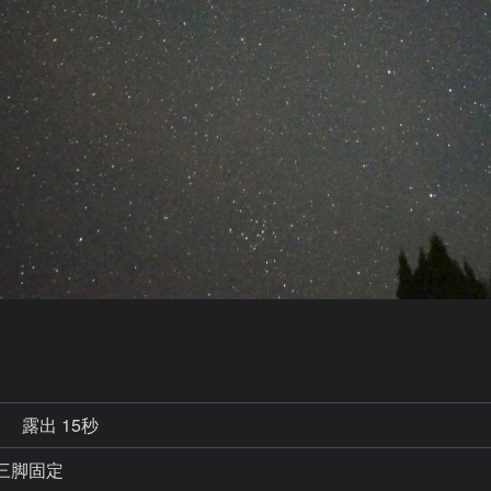
秒
露出 15秒
メラ三脚固定