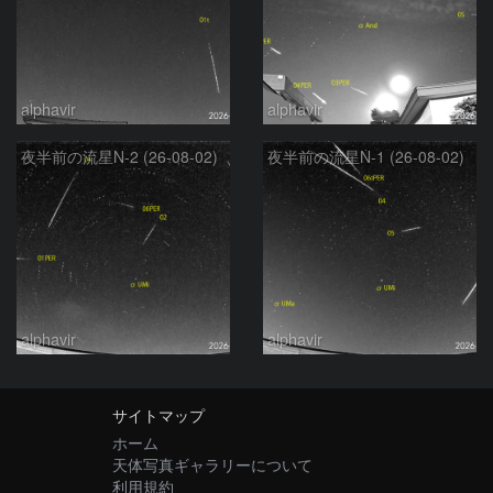
alphavir
alphavir
夜半前の流星N-2 (26-08-02)
夜半前の流星N-1 (26-08-02)
alphavir
alphavir
サイトマップ
ホーム
天体写真ギャラリーについて
利用規約