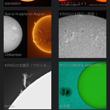
starstation
（＾０＾）コメト
Sun in H-alpha on August 6, 2026
8月6日の太陽①（西面 ）
Chibamber
toritori
8月6日の太陽②（プロミネン北東縁 ）
昨日の活動領域 4498,4500：2026/08/05
toritori
新井優