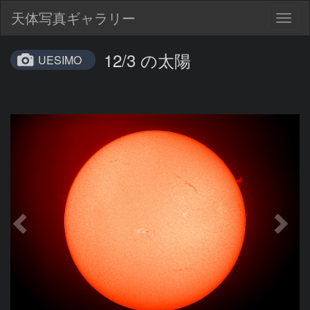
天体写真ギャラリー
Togg
navig
12/3 の太陽
UESIMO