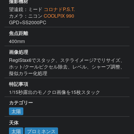
撮影機材
望遠鏡：ミード
コロナドP.S.T.
カメラ：ニコン
COOLPIX 990
GPD+SS2000PC
焦点距離
400mm
画像処理
RegiStax6でスタック、ステライメージ7でリサイズ、
ホット/クールピクセル除去、レベル、シャープ調整、
擬似カラー化処理
特記事項
1/15秒露出のモノクロ画像を15枚スタック
カテゴリー
太陽
天体
太陽
プロミネンス