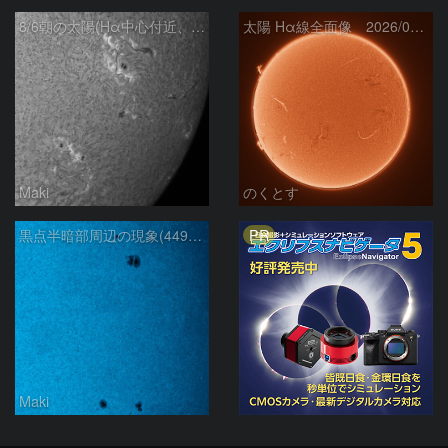
8/6朝の太陽(Hα中心付近、4498、4502付近)
太陽 Hα線全面像 2026/08/06
Maki
のくとす
PR
黒点半暗部周辺の現象(4498、4502付近)8/6
Maki