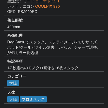
望遠鏡：ミード
コロナドP.S.T.
カメラ：ニコン
COOLPIX 990
GPD+SS2000PC
焦点距離
400mm
画像処理
RegiStax6でスタック、ステライメージ7でリサイズ、
ホット/クールピクセル除去、レベル、シャープ調整、
擬似カラー化処理
特記事項
1/8秒露出のモノクロ画像を16枚スタック
カテゴリー
太陽
天体
太陽
プロミネンス