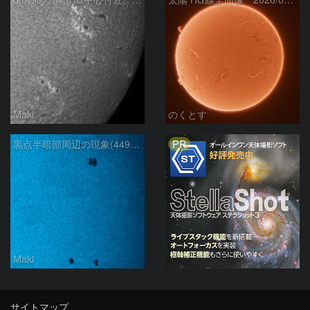
Maki
のくとす
PR
黒点半暗部周辺の現象(4498、4502付近)8/6
Maki
サイトマップ