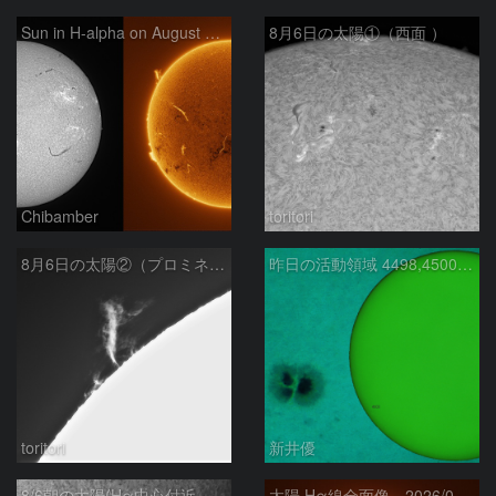
Sun in H-alpha on August 6, 2026
8月6日の太陽①（西面 ）
Chibamber
toritori
8月6日の太陽②（プロミネン北東縁 ）
昨日の活動領域 4498,4500：2026/08/05
toritori
新井優
8/6朝の太陽(Hα中心付近、4498、4502付近)
太陽 Hα線全面像 2026/08/06