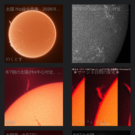
太陽 Hα線全面像 2026/08/07
8/7朝の太陽(Hα中心付近、4498、4502付近)
のくとす
Maki
8/7朝の太陽(Hα中心付近、プロミネンス)
★サージ３日間の変化★
Maki
（＾０＾）コメト
太陽面（8月7日）
8/07の太陽