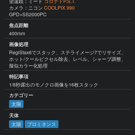
望遠鏡：ミード
コロナドP.S.T.
カメラ：ニコン
COOLPIX 990
GPD+SS2000PC
焦点距離
400mm
画像処理
RegiStax6でスタック、ステライメージ7でリサイズ、
ホット/クールピクセル除去、レベル、シャープ調整、
擬似カラー化処理
特記事項
1/8秒露出のモノクロ画像を16枚スタック
カテゴリー
太陽
天体
太陽
プロミネンス