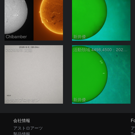
Chibamber
新井優
2026/8/8 太陽
活動領域 4498,4500：2026/08/08
小犬のプロキオン
新井優
会社情報
Fo
アストロアーツ
ア
製品情報
Tw