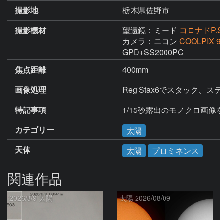
撮影地
栃木県佐野市
撮影機材
望遠鏡：ミード
コロナドP.S
カメラ：ニコン
COOLPIX 
GPD+SS2000PC
焦点距離
400mm
画像処理
RegiStax6でスタッ
特記事項
1/15秒露出のモノクロ画像
カテゴリー
太陽
天体
太陽
プロミネンス
関連作品
2026/8/9 太陽
太陽 2026/08/09