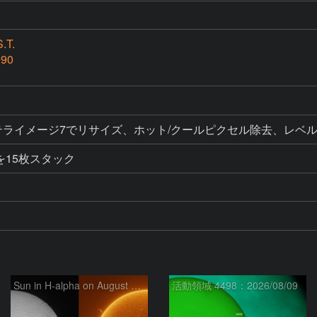
.T.
990
ク、ステライメージ7でリサイズ、ホット/クールピクセル除去、レ
を15枚スタック
Sun in H-alpha on August 9, 2026
活動領域 4498：2026/08/09