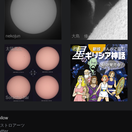
nekojun
大島 修
PR
太陽黒点
Sorachu-hai
llow
ストロアーツ
itter