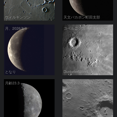
ウィルキンソン
天文バカボン町田支部
月、2026/8/8
コペルニクス、カルパチア山脈付近
となり
DunkelerMond
月齢23.3
Moon 2026-08-07