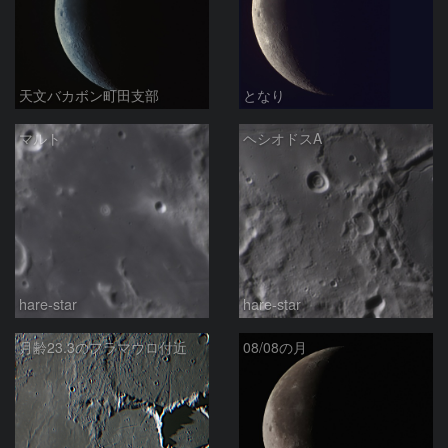
天文バカボン町田支部
となり
マルト
ヘシオドスA
hare-star
hare-star
月齢23.3のフラマウロ付近
08/08の月