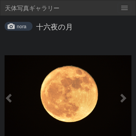
天体写真ギャラリー
Togg
navig
十六夜の月
nora