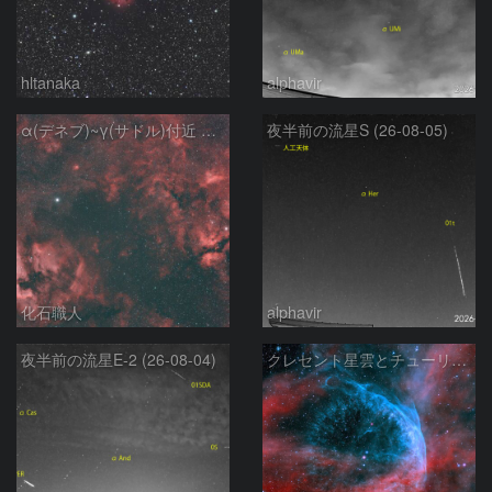
hltanaka
alphavir
α(デネブ)~γ(サドル)付近 NGC7000 北アメリカ星雲 IC5067~5070 ペリカン星雲 Sh2-112 はくちょう座
夜半前の流星S (26-08-05)
化石職人
alphavir
夜半前の流星E-2 (26-08-04)
クレセント星雲とチューリップ星雲の真ん中あたりにある星雲 NGC6883 ???