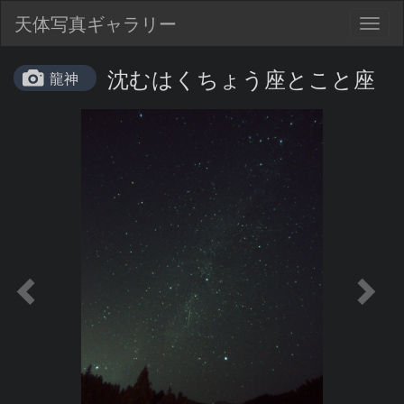
天体写真ギャラリー
Togg
navig
沈むはくちょう座とこと座
龍神