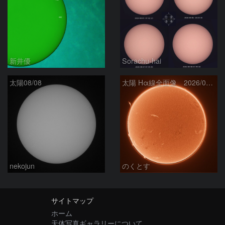
新井優
Sorachu-hai
太陽08/08
太陽 Hα線全面像 2026/08/08
nekojun
のくとす
サイトマップ
ホーム
天体写真ギャラリーについて