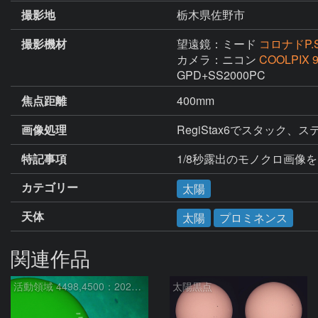
撮影地
栃木県佐野市
撮影機材
望遠鏡：ミード
コロナドP.S
カメラ：ニコン
COOLPIX 
GPD+SS2000PC
焦点距離
400mm
画像処理
RegiStax6でスタッ
特記事項
1/8秒露出のモノクロ画像を
カテゴリー
太陽
天体
太陽
プロミネンス
関連作品
活動領域 4498,4500：2026/08/08
太陽黒点