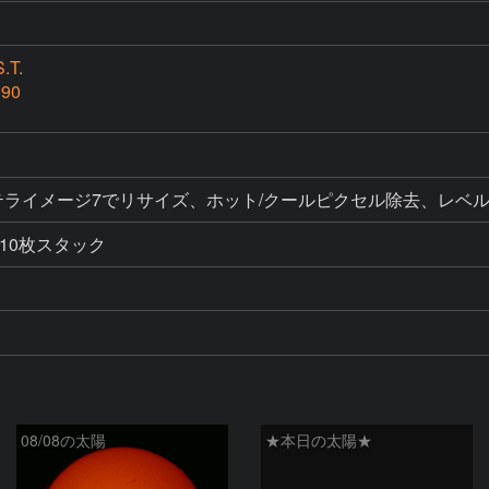
.T.
990
ク、ステライメージ7でリサイズ、ホット/クールピクセル除去、レ
10枚スタック
08/08の太陽
★本日の太陽★