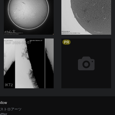
ハム太
ta-o
PR
Sun 2026-08-07
IKT2
llow
ストロアーツ
itter