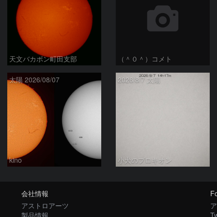
天文バカボン町田支部
（＾０＾）コメト
太陽 2026/08/07
2026/8/7 太陽
kino
小犬のプロキオン
会社情報
Fo
アストロアーツ
ア
製品情報
Tw