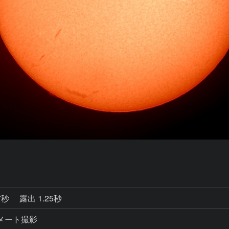
7秒
露出 1.25秒
コリメート撮影