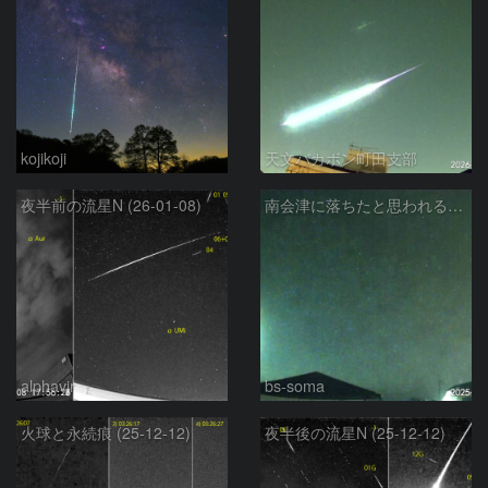
kojikoji
天文バカボン町田支部
夜半前の流星N (26-01-08)
南会津に落ちたと思われる大火球
alphavir
bs-soma
火球と永続痕 (25-12-12)
夜半後の流星N (25-12-12)