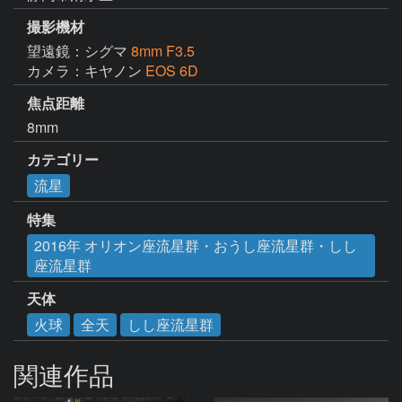
撮影機材
望遠鏡：シグマ
8mm F3.5
カメラ：キヤノン
EOS 6D
焦点距離
8mm
カテゴリー
流星
特集
2016年 オリオン座流星群・おうし座流星群・しし
座流星群
天体
火球
全天
しし座流星群
関連作品