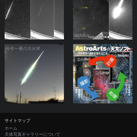
alphavir
alphavir
PR
今年一番の大火球
bs-soma
サイトマップ
ホーム
天体写真ギャラリーについて