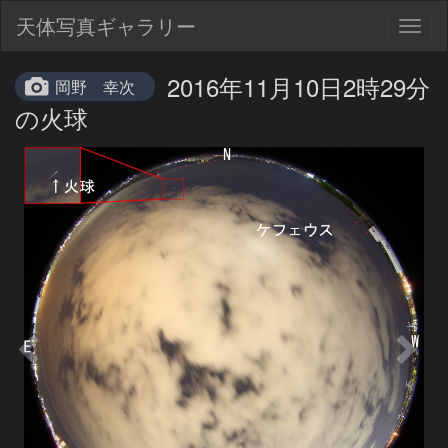
天体写真ギャラリー
Togg
navig
2016年11月10日2時29分
岡野 幸次
の火球