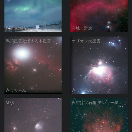
駒沢 満晴
今城 雅彦
馬頭星雲と燃える木星雲
オリオン大星雲
みっちゃん
みっちゃん
M78
夜空は宝石箱(モンキー星雲 NGC2174) Seestar50