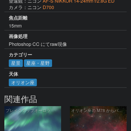
望遠鏡：ニコン
AF-S NIKKOR 14-24mm f/2.8G ED
カメラ：ニコン
D700
焦点距離
15mm
画像処理
Photoshop CC にてraw現像
カテゴリー
星景
星座・星野
天体
オリオン座
関連作品
ブレイクアップオーロラ
オリオン座の M78 からバーナードループをまたいで LDN1622あたり