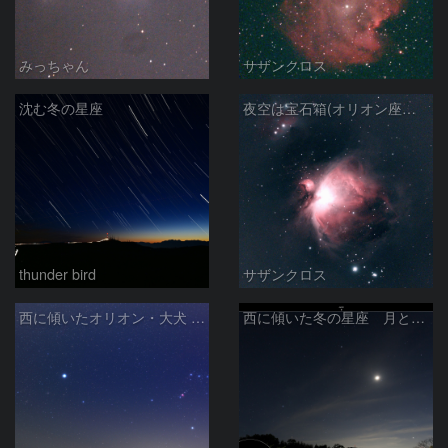
みっちゃん
サザンクロス
沈む冬の星座
夜空は宝石箱(オリオン座大星雲 M42) Seestar50
thunder bird
サザンクロス
西に傾いたオリオン・大犬 (2026/04/21)
西に傾いた冬の星座 月と金星＆木星