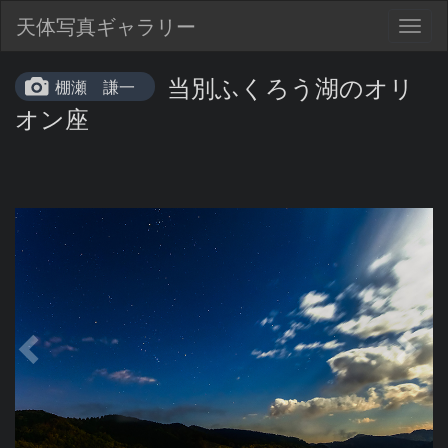
天体写真ギャラリー
Togg
navig
当別ふくろう湖のオリ
棚瀬 謙一
オン座