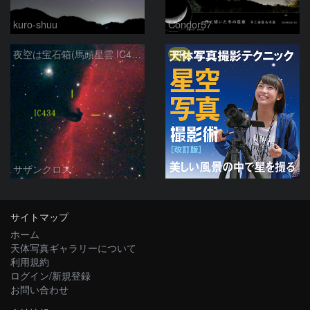
kuro-shuu
Condor57
PR
夜空は宝石箱(馬頭星雲 IC434) Seestar50
サザンクロス
サイトマップ
ホーム
天体写真ギャラリーについて
利用規約
ログイン/新規登録
お問い合わせ