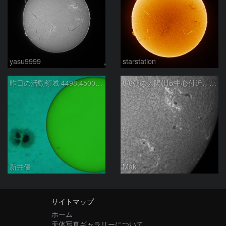
yasu9999
starstation
昨日の活動領域 4498,4500：2026/08/05
8/6朝の太陽(Hα中心付近、4498、4502付近)
新井優
Maki
サイトマップ
ホーム
天体写真ギャラリーについて