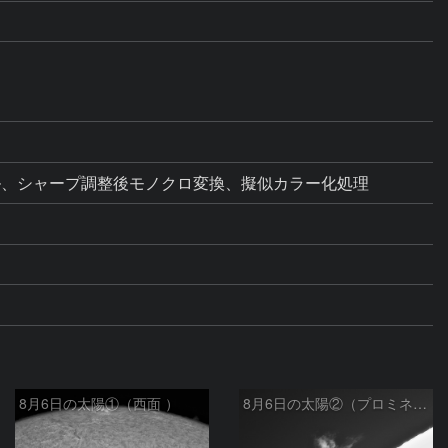
レベル、シャープ調整後モノクロ変換、擬似カラー化処理
8月6日の太陽①（西面 ）
8月6日の太陽②（プロミネン北東縁 ）