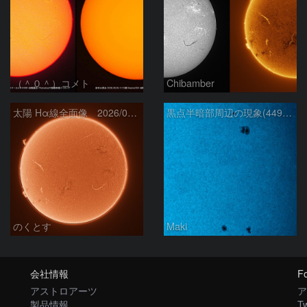
（＾０＾）コメト
Chibamber
太陽 Hα線全面像 2026/08/06
黒点半暗部周辺の現象(4498、4502付近)8/6
のくとす
Maki
会社情報
Fo
アストロアーツ
ア
製品情報
Tw