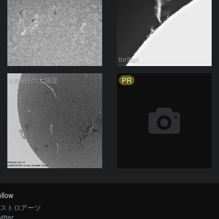
toritori
toritori
PR
8月6日の太陽面
ta-o
llow
ストロアーツ
itter