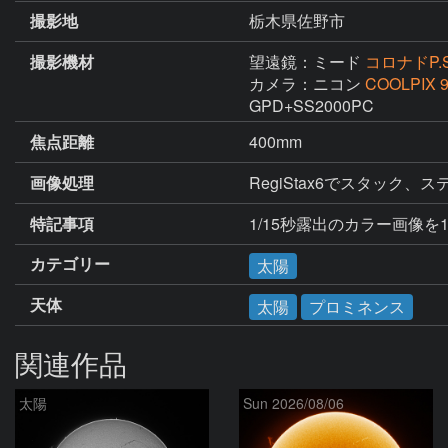
撮影地
栃木県佐野市
撮影機材
望遠鏡：ミード
コロナドP.S
カメラ：ニコン
COOLPIX 
GPD+SS2000PC
焦点距離
400mm
画像処理
RegiStax6でスタッ
特記事項
1/15秒露出のカラー画像を
カテゴリー
太陽
天体
太陽
プロミネンス
関連作品
太陽
Sun 2026/08/06