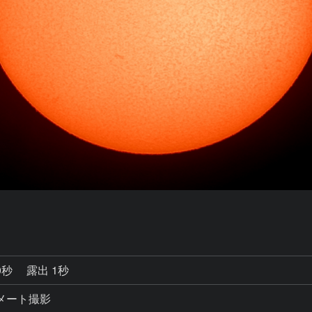
0秒
露出 1秒
コリメート撮影