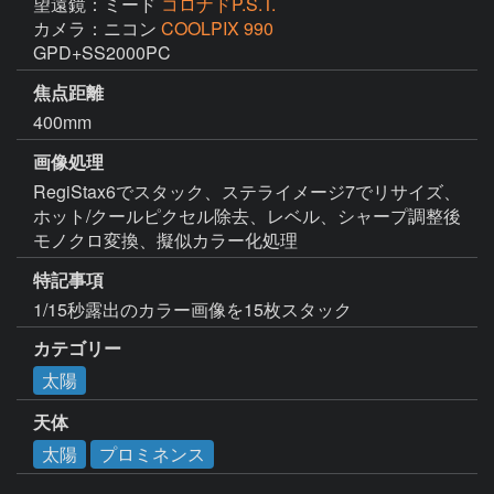
望遠鏡：ミード
コロナドP.S.T.
カメラ：ニコン
COOLPIX 990
GPD+SS2000PC
焦点距離
400mm
画像処理
RegiStax6でスタック、ステライメージ7でリサイズ、
ホット/クールピクセル除去、レベル、シャープ調整後
モノクロ変換、擬似カラー化処理
特記事項
1/15秒露出のカラー画像を15枚スタック
カテゴリー
太陽
天体
太陽
プロミネンス