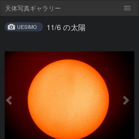
天体写真ギャラリー
Togg
navig
11/6 の太陽
UESIMO