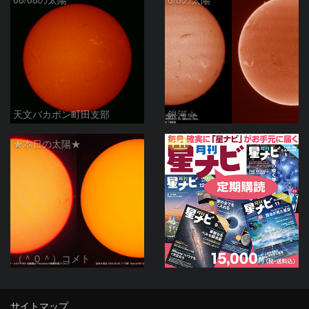
天文バカボン町田支部
銀河☆
PR
★本日の太陽★
（＾０＾）コメト
サイトマップ