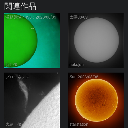
関連作品
活動領域 4498：2026/08/09
太陽08/09
新井優
nekojun
プロミネンス
Sun 2026/08/08
大島 修
starstation