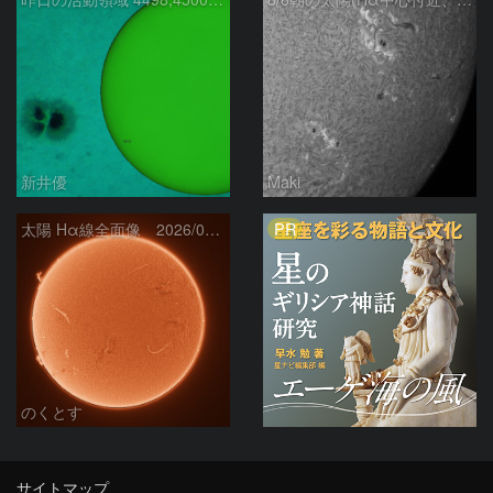
新井優
Maki
PR
太陽 Hα線全面像 2026/08/06
のくとす
サイトマップ