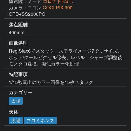
望遠鏡：ミード
コロナドP.S.T.
カメラ：ニコン
COOLPIX 990
GPD+SS2000PC
焦点距離
400mm
画像処理
RegiStax6でスタック、ステライメージ7でリサイズ、
ホット/クールピクセル除去、レベル、シャープ調整後
モノクロ変換、擬似カラー化処理
特記事項
1/15秒露出のカラー画像を15枚スタック
カテゴリー
太陽
天体
太陽
プロミネンス