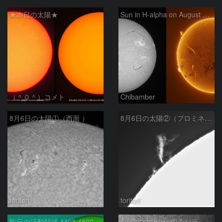
★本日の太陽★
Sun in H-alpha on August 6, 2026
（＾０＾）コメト
Chibamber
8月6日の太陽①（西面 ）
8月6日の太陽②（プロミネン北東縁 ）
toritori
toritori
昨日の活動領域 4498,4500：2026/08/05
8/6朝の太陽(Hα中心付近、4498、4502付近)