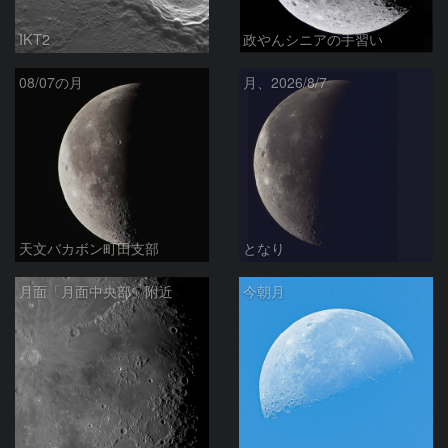
IKT2
政やんシニアの手習い
08/07の月
月、2026/8/7
天文バカボン町田支部
となり
月面「月面中央部」附近
今朝月