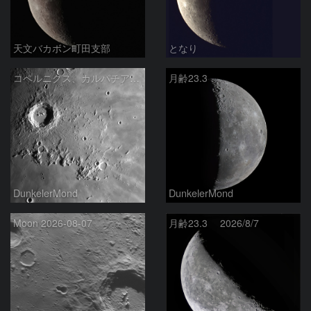
天文バカボン町田支部
となり
コペルニクス、カルパチア山脈付近
月齢23.3
DunkelerMond
DunkelerMond
Moon 2026-08-07
月齢23.3 2026/8/7