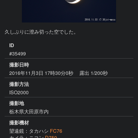
久しぶりに澄み切った空でした。
ID
#35499
撮影日時
2016年11月3日 17時30分0秒
露出 1/200秒
撮影方法
ISO2000
撮影地
栃木県大田原市内
撮影機材
望遠鏡：タカハシ
FC76
カメラ：ニコン
D750