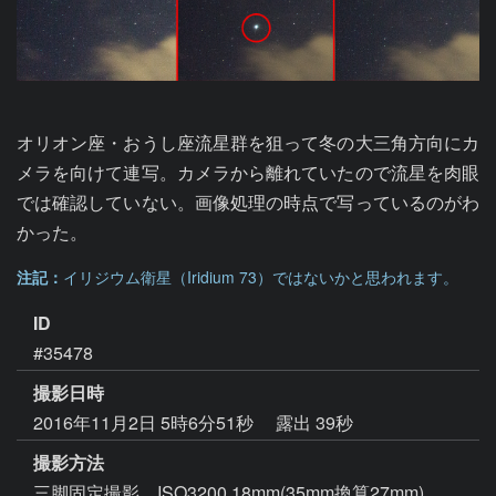
オリオン座・おうし座流星群を狙って冬の大三角方向にカ
メラを向けて連写。カメラから離れていたので流星を肉眼
では確認していない。画像処理の時点で写っているのがわ
かった。
注記：
イリジウム衛星（Iridium 73）ではないかと思われます。
ID
#35478
撮影日時
2016年11月2日 5時6分51秒
露出 39秒
撮影方法
三脚固定撮影 ISO3200 18mm(35mm換算27mm)