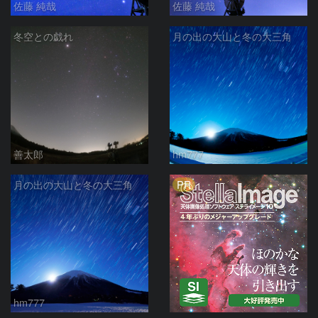
佐藤 純哉
佐藤 純哉
冬空との戯れ
月の出の大山と冬の大三角
善太郎
hm777
PR
月の出の大山と冬の大三角
hm777