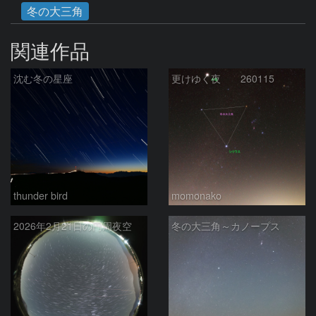
冬の大三角
関連作品
沈む冬の星座
更けゆく夜 260115
thunder bird
momonako
2026年2月21日の円周夜空
冬の大三角～カノープス