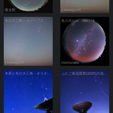
善太郎
y.kawaguchi
冬の大三角～カノープス
冬の天の川 260119
y.kawaguchi
momonako
木星と冬の大三角・オリオン座と、さくら宇宙公園のパラボラアンテナ
ふたご座流星群(2025)の流星と冬の星座、さくら宇宙公園のパラボラアンテナ