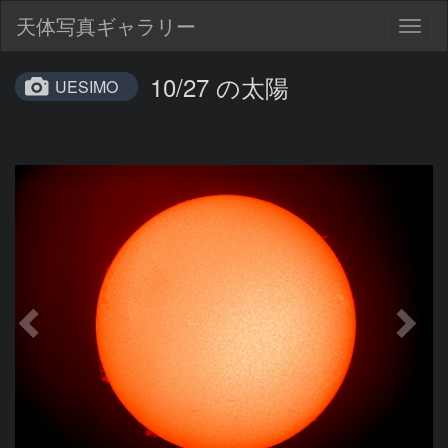
天体写真ギャラリー
Togg
navig
10/27 の太陽
UESIMO