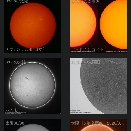
08/08の太陽
★本日の太陽★
天文バカボン町田支部
（＾０＾）コメト
8/08の太陽
8月8日の太陽面
ハム太
ta-o
太陽08/08
太陽 Hα線全面像 2026/08/08