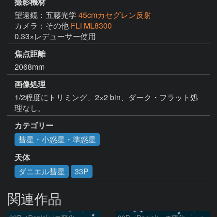
撮影機材
望遠鏡：五藤光学
45cmカセグレン反射
カメラ：その他
FLI ML8300
0.33×レデューサー使用
焦点距離
2068mm
画像処理
1/2程度にトリミング、2×2 bin、ダーク・フラット処
理なし。
カテゴリー
彗星・小惑星・準惑星
天体
ダニエル彗星
33P
関連作品