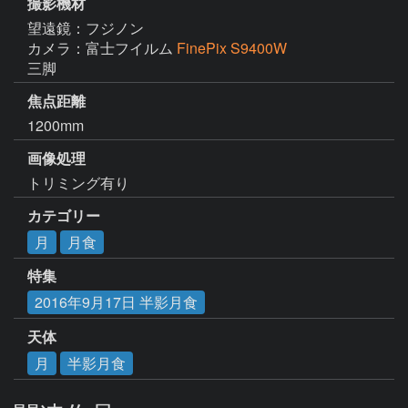
撮影機材
望遠鏡：フジノン
カメラ：富士フイルム
FinePix S9400W
三脚
焦点距離
1200mm
画像処理
トリミング有り
カテゴリー
月
月食
特集
2016年9月17日 半影月食
天体
月
半影月食