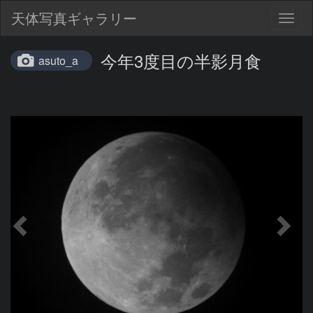
天体写真ギャラリー
Togg
navig
今年3度目の半影月食
asuto_a