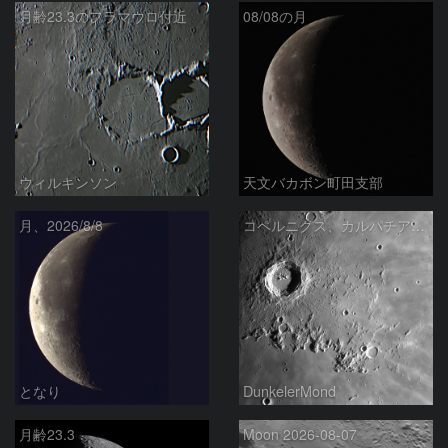
月齢23.3のフラマウロ付近
08/08の月
ウィルキンソン
天文バカボン町田支部
月、2026/8/8
コペルニクス、カルパチア山脈付近
となり
DunkelerMond
月齢23.3
Moon 2026-08-07