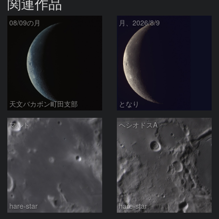
関連作品
08/09の月
月、2026/8/9
天文バカボン町田支部
となり
マルト
ヘシオドスA
hare-star
hare-star