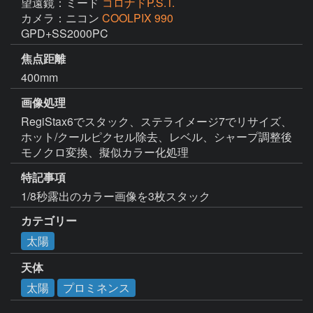
望遠鏡：ミード
コロナドP.S.T.
カメラ：ニコン
COOLPIX 990
GPD+SS2000PC
焦点距離
400mm
画像処理
RegiStax6でスタック、ステライメージ7でリサイズ、
ホット/クールピクセル除去、レベル、シャープ調整後
モノクロ変換、擬似カラー化処理
特記事項
1/8秒露出のカラー画像を3枚スタック
カテゴリー
太陽
天体
太陽
プロミネンス