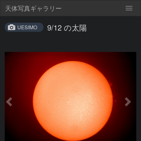
天体写真ギャラリー
Togg
navig
9/12 の太陽
UESIMO