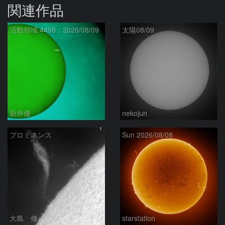
関連作品
活動領域 4498：2026/08/09
太陽08/09
新井優
nekojun
プロミネンス
Sun 2026/08/08
大島 修
starstation