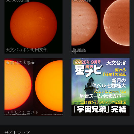
天文バカボン町田支部
銀河☆
PR
★本日の太陽★
（＾０＾）コメト
サイトマップ