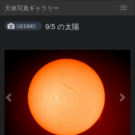
天体写真ギャラリー
Togg
navig
9/5 の太陽
UESIMO