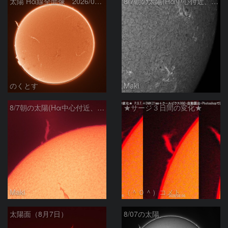
太陽 Hα線全面像 2026/08/07
8/7朝の太陽(Hα中心付近、4498、4502付近)
のくとす
Maki
8/7朝の太陽(Hα中心付近、プロミネンス)
★サージ３日間の変化★
Maki
（＾０＾）コメト
太陽面（8月7日）
8/07の太陽