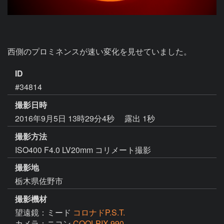
西側のプロミネンスが速い変化を見せていました。
ID
#34814
撮影日時
2016年9月5日 13時29分4秒
露出 1秒
撮影方法
ISO400 F4.0 LV20mm コリメート撮影
撮影地
栃木県佐野市
撮影機材
望遠鏡：ミード
コロナドP.S.T.
カメラ：ニコン
COOLPIX 990