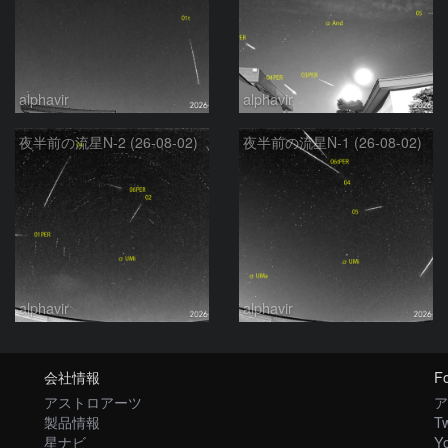
alphavir
alphavir
夜半前の流星N-2 (26-08-02)
夜半前の流星N-1 (26-08-02)
alphavir
alphavir
会社情報
Fo
アストロアーツ
ア
製品情報
Tw
星ナビ
Y