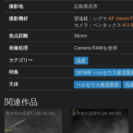
撮影地
広島県呉市
撮影機材
望遠鏡：シグマ
AF 24mm 
カメラ：ペンタックス
K-3 I
焦点距離
36mm
画像処理
Camera RAWを使用
カテゴリー
流星
特集
2016年 ペルセウス座流星
天体
ペルセウス座流星群
流
関連作品
夜半前の流星E (26-08-05)
夜半前の流星N (26-08-05)