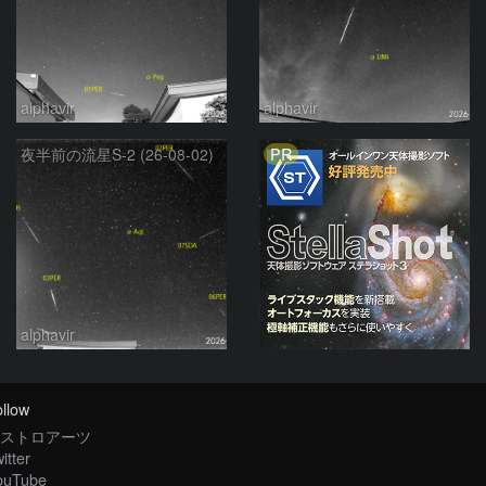
alphavir
alphavir
PR
夜半前の流星S-2 (26-08-02)
alphavir
llow
ストロアーツ
itter
ouTube