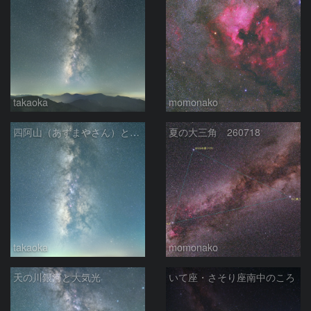
takaoka
momonako
四阿山（あずまやさん）と立ち昇る夏の銀河
夏の大三角 260718
takaoka
momonako
天の川銀河と大気光
いて座・さそり座南中のころ