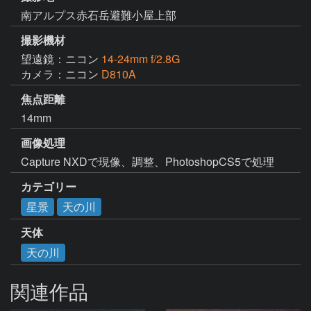
南アルプス赤石岳避難小屋上部
撮影機材
望遠鏡：ニコン
14-24mm f/2.8G
カメラ：ニコン
D810A
焦点距離
14mm
画像処理
Capture NXDで現像、調整、PhotoshopCS5で処理
カテゴリー
星景
天の川
天体
天の川
関連作品