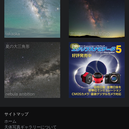
takaoka
宮川祐一「福井星の会」
PR
夏の大三角形
nebula ambition
サイトマップ
ホーム
天体写真ギャラリーについて