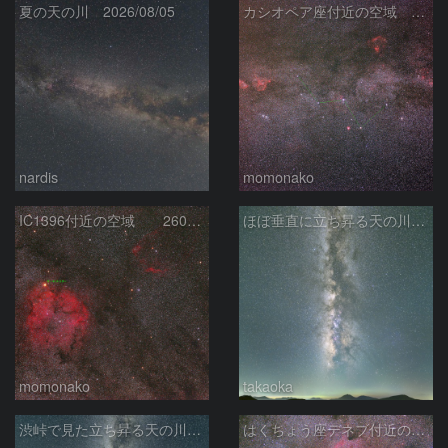
夏の天の川 2026/08/05
カシオペア座付近の空域 260720
nardis
momonako
IC1396付近の空域 260720
ほぼ垂直に立ち昇る天の川銀河
momonako
takaoka
渋峠で見た立ち昇る天の川銀河
はくちょう座デネブ付近の空域 260720