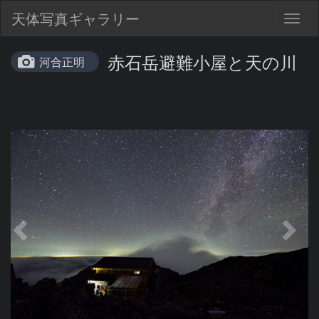
天体写真ギャラリー
Togg
navig
赤石岳避難小屋と天の川
河合正明