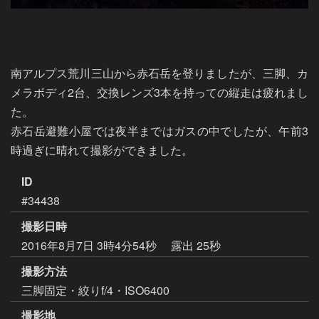
南アルプス荒川三山から赤石岳を登りましたが、三脚、カ
メラボディ2台、交換レンズ3本を持っての縦走は疲れまし
た。

赤石岳避難小屋では夜半まではガスの中でしたが、午前3
時過ぎに晴れて撮影ができました。
ID
#34438
撮影日時
2016年8月7日 3時4分54秒
露出 25秒
撮影方法
三脚固定・絞りf/4・ISO6400
撮影地