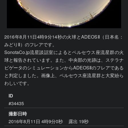
2016年8月11日4時9分14秒の火球とADEOSⅡ（日本名：
みどりⅡ）のフレアです。

SonotaCo.jp流星談話室によるとペルセウス座流星群の火
球と報告されています。また、中央部の光跡は、ステラナ
ビゲータのシミュレーションからADEOSⅡのフレアである
と判定しました。画像上、ペルセウス座流星群と大変紛ら
わしいです。
ID
#34435
撮影日時
2016年8月11日 4時9分0秒
露出 19秒