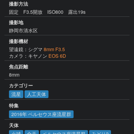
撮影方法
固定 F3.5開放 ISO800 露出19s
撮影地
静岡市清水区
撮影機材
望遠鏡：シグマ
8mm F3.5
カメラ：キヤノン
EOS 6D
焦点距離
8mm
カテゴリー
流星
人工天体
特集
2016年 ペルセウス座流星群
天体
火球
全天
ペルセウス座流星群
みどり2