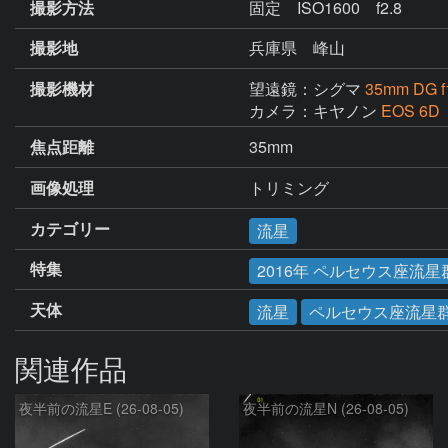
撮影方法
固定 ISO1600 f2.8
撮影地
兵庫県 峰山
撮影機材
望遠鏡：シグマ
35mm DG f
カメラ：キヤノン
EOS 6D
焦点距離
35mm
画像処理
トリミング
カテゴリー
流星
特集
2016年 ペルセウス座流星
天体
流星
ペルセウス座流星
関連作品
夜半前の流星E (26-08-05)
夜半前の流星N (26-08-05)