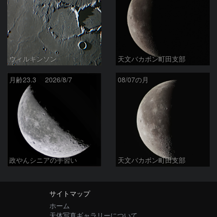
ウィルキンソン
天文バカボン町田支部
月齢23.3 2026/8/7
08/07の月
政やんシニアの手習い
天文バカボン町田支部
サイトマップ
ホーム
天体写真ギャラリーについて