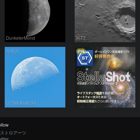
DunkelerMond
IKT2
PR
今朝月
O.TAKAHASHI
llow
ストロアーツ
itter