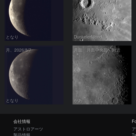
となり
DunkelerMond
月、2026/8/7
月面「月面中央部」附近
となり
かあ
会社情報
Fo
アストロアーツ
ア
製品情報
Tw