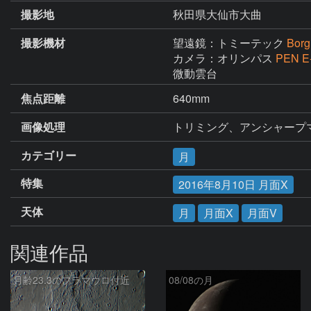
撮影地
秋田県大仙市大曲
撮影機材
望遠鏡：トミーテック
Bor
カメラ：オリンパス
PEN E
微動雲台
焦点距離
640mm
画像処理
トリミング、アンシャープ
カテゴリー
月
特集
2016年8月10日 月面X
天体
月
月面X
月面V
関連作品
月齢23.3のフラマウロ付近
08/08の月