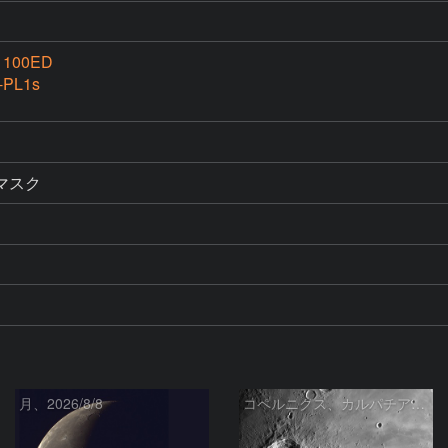
g 100ED
-PL1s
マスク
月、2026/8/8
コペルニクス、カルパチア山脈付近