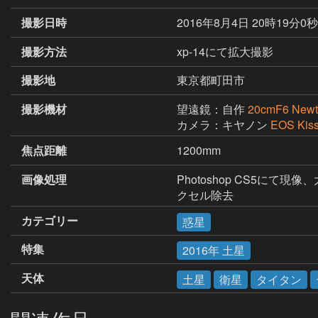
撮影日時
2016年8月4日 20時19分0
撮影方法
xp-14にて拡大撮影
撮影地
東京都町田市
撮影機材
望遠鏡：自作
20cmF6 Newt
カメラ：キヤノン
EOS Kis
焦点距離
1200mm
画像処理
Photoshop CS5に
クセル除去
カテゴリー
惑星
特集
2016年 土星
天体
土星
衛星
タイタン