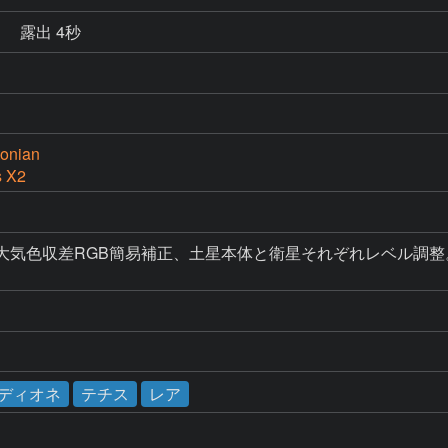
秒
露出 4秒
onian
s X2
て現像、大気色収差RGB簡易補正、土星本体と衛星それぞれレベル調
ディオネ
テチス
レア