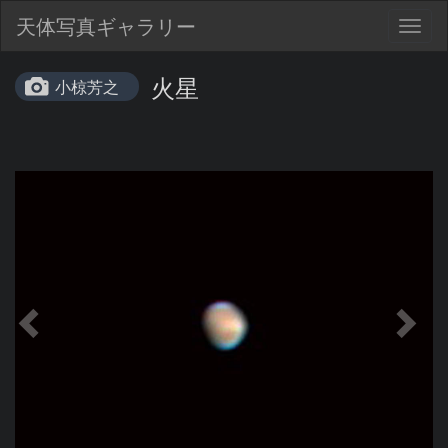
天体写真ギャラリー
Togg
navig
火星
小椋芳之