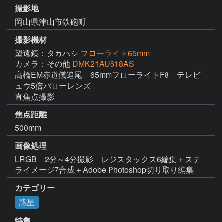
撮影地
岡山県津山市鉄砲町
撮影機材
望遠鏡：タカハシ
フローライト65mm
カメラ：その他
DMK21AU618AS
高橋EM赤道儀追尾　65mmフローライトF8　テレビ
ュウ5倍バローレンズ

直焦点撮影
焦点距離
500mm
画像処理
LRGB　2分～4分撮影　レジスタックス6編集＋ステ
ライメージ7合成＋Adobe Photoshop切り取り編集
カテゴリー
惑星
特集