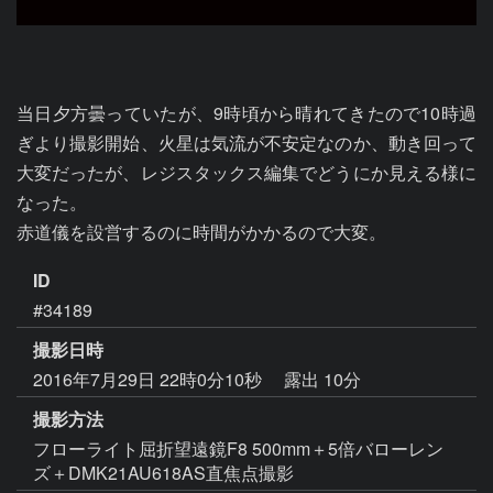
当日夕方曇っていたが、9時頃から晴れてきたので10時過
ぎより撮影開始、火星は気流が不安定なのか、動き回って
大変だったが、レジスタックス編集でどうにか見える様に
なった。

赤道儀を設営するのに時間がかかるので大変。
ID
#34189
撮影日時
2016年7月29日 22時0分10秒
露出 10分
撮影方法
フローライト屈折望遠鏡F8 500mm＋5倍バローレン
ズ＋DMK21AU618AS直焦点撮影