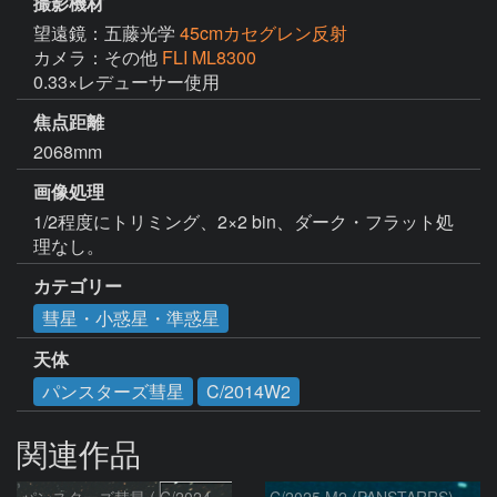
撮影機材
望遠鏡：五藤光学
45cmカセグレン反射
カメラ：その他
FLI ML8300
0.33×レデューサー使用
焦点距離
2068mm
画像処理
1/2程度にトリミング、2×2 bin、ダーク・フラット処
理なし。
カテゴリー
彗星・小惑星・準惑星
天体
パンスターズ彗星
C/2014W2
関連作品