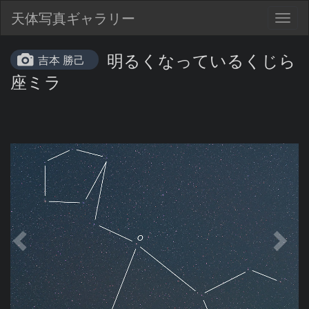
天体写真ギャラリー
Togg
navig
明るくなっているくじら
吉本 勝己
座ミラ