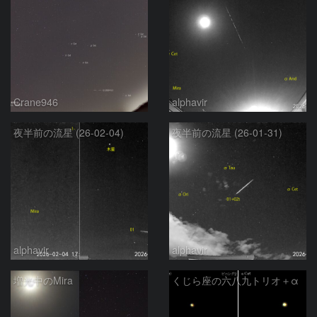
Crane946
alphavir
夜半前の流星 (26-02-04)
夜半前の流星 (26-01-31)
alphavir
alphavir
増光中のMira
くじら座の六八九トリオ＋α