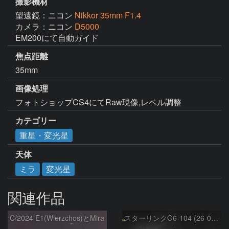
撮影機材
望遠鏡：ニコン
Nikkor 35mm F1.4
カメラ：ニコン
D5000
焦点距離
35mm
画像処理
フォトショップCS4にてRaw現像,レベル調整
カテゴリー
重星・変光星
天体
ミラ
変光星
関連作品
C/2024 E1(Wierzchos)とMira
スターリンクG6-104 (26-02-23)