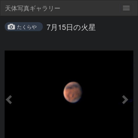
天体写真ギャラリー
Togg
navig
7月15日の火星
たくらや