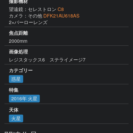
撮影機材
望遠鏡：セレストロン
C8
カメラ：その他
DFK21AU618AS
2×バーローレンズ
焦点距離
2000mm
画像処理
レジスタックス6　ステライメージ7
カテゴリー
惑星
特集
2016年 火星
天体
火星