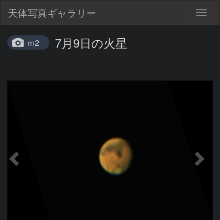
天体写真ギャラリー
Togg
navig
7月9日の火星
ｍ2