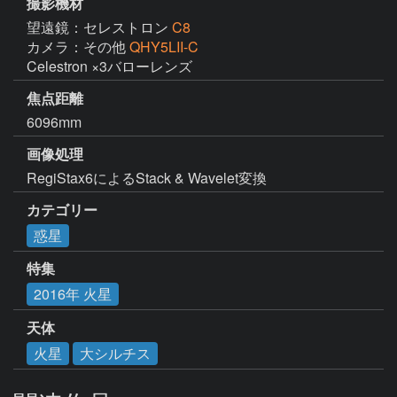
撮影機材
望遠鏡：セレストロン
C8
カメラ：その他
QHY5LII-C
Celestron ×3バローレンズ
焦点距離
6096mm
画像処理
RegiStax6によるStack & Wavelet変換
カテゴリー
惑星
特集
2016年 火星
天体
火星
大シルチス